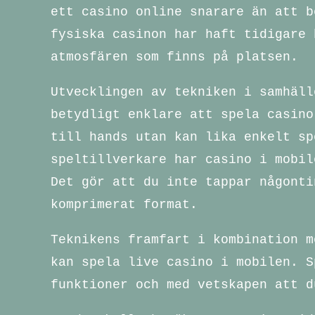
ett casino online snarare än att b
fysiska casinon har haft tidigare 
atmosfären som finns på platsen.
Utvecklingen av tekniken i samhäll
betydligt enklare att spela casino
till hands utan kan lika enkelt sp
speltillverkare har casino i mobil
Det gör att du inte tappar någonti
komprimerat format.
Teknikens framfart i kombination m
kan spela live casino i mobilen. S
funktioner och med vetskapen att d