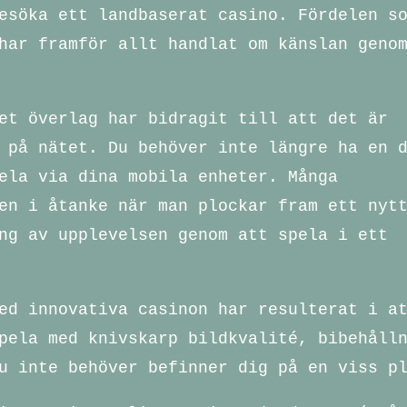
esöka ett landbaserat casino. Fördelen s
har framför allt handlat om känslan geno
et överlag har bidragit till att det är
 på nätet. Du behöver inte längre ha en 
ela via dina mobila enheter. Många
en i åtanke när man plockar fram ett nyt
ng av upplevelsen genom att spela i ett
ed innovativa casinon har resulterat i a
pela med knivskarp bildkvalité, bibehåll
u inte behöver befinner dig på en viss p