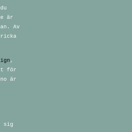
 du
ne är
lan. Av
pricka
sign
,
at för
ino är
r sig