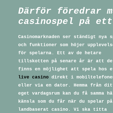
Därför föredrar m
casinospel på ett
Casinomarknaden ser ständigt nya s
och funktioner som höjer upplevels
för spelarna. Ett av de hetare
tillskotten på senare år är att de
finns en möjlighet att spela hos e
live casino
direkt i mobiltelefone
eller via en dator. Hemma från dit
eget vardagsrum kan du få samma hä
känsla som du får när du spelar på
landbaserat casino. Vi ska titta