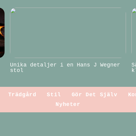
Unika detaljer i en Hans J Wegner
S
stol
k
Trädgård
Stil
Gör Det Själv
Ko
Nyheter