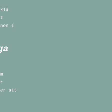
 klä
tt
inon i
ga
om
år
ler att
s