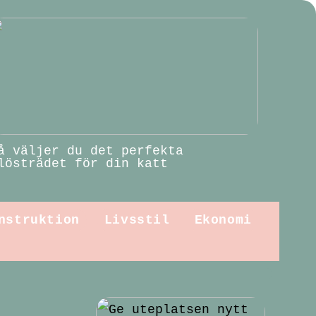
å väljer du det perfekta
lösträdet för din katt
nstruktion
Livsstil
Ekonomi