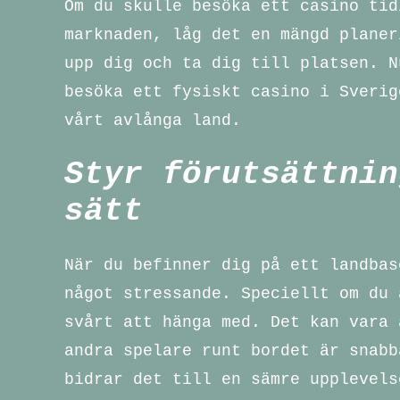
Om du skulle besöka ett casino tid
marknaden, låg det en mängd planer
upp dig och ta dig till platsen. N
besöka ett fysiskt casino i Sverig
vårt avlånga land.
Styr förutsättnin
sätt
När du befinner dig på ett landbas
något stressande. Speciellt om du 
svårt att hänga med. Det kan vara 
andra spelare runt bordet är snabb
bidrar det till en sämre upplevels