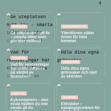
4
NYHETER
KONSTRUKTION
Ge uteplatsen nytt liv
Ytterdörren sätter
– smarta idéer som
tonen för hela
gör stor skillnad
hemmet
NYHETER
TRÄDGÅRD
Vad för renoveringar
har störst influens
Odla dina egna
på värdet av
grönsaker och njut
bostaden?
av skörden
LIVSSTIL
NYHETER
Kylcontainern – den
svala hjälten du inte
Eldstäder –
visste att du
samlingspunkten för