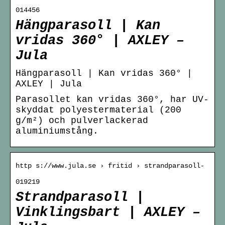
014456
Hängparasoll | Kan
vridas 360° | AXLEY –
Jula
Hängparasoll | Kan vridas 360° |
AXLEY | Jula
Parasollet kan vridas 360°, har UV-
skyddat polyestermaterial (200
g/m²) och pulverlackerad
aluminiumstång.
http s://www.jula.se › fritid › strandparasoll-
019219
Strandparasoll |
Vinklingsbart | AXLEY –