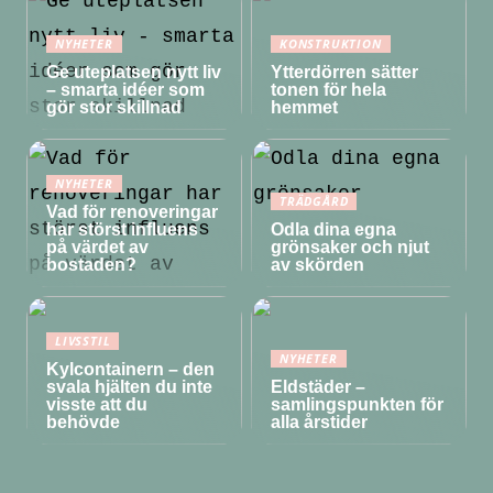
NYHETER
KONSTRUKTION
Ge uteplatsen nytt liv
Ytterdörren sätter
– smarta idéer som
tonen för hela
gör stor skillnad
hemmet
NYHETER
TRÄDGÅRD
Vad för renoveringar
har störst influens
Odla dina egna
på värdet av
grönsaker och njut
bostaden?
av skörden
LIVSSTIL
NYHETER
Kylcontainern – den
svala hjälten du inte
Eldstäder –
visste att du
samlingspunkten för
behövde
alla årstider