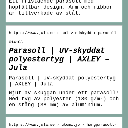
Ett fristående parasoll med
hopfällbar design. Arm och ribbor
är tillverkade av stål.
http s://www.jula.se › sol-vindskydd › parasoll-
014103
Parasoll | UV-skyddat
polyestertyg | AXLEY –
Jula
Parasoll | UV-skyddat polyestertyg
| AXLEY | Jula
Njut av skuggan under ett parasoll!
Med tyg av polyester (180 g/m²) och
en stång (38 mm) av aluminium.
http s://www.jula.se › utemiljo › hangparasoll-