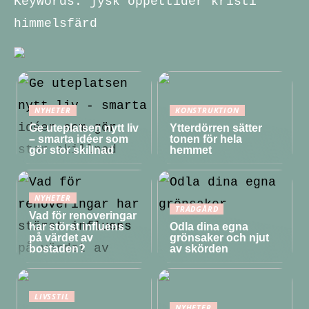
Keywords: jysk öppettider kristi
himmelsfärd
NYHETER
KONSTRUKTION
Ge uteplatsen nytt liv
Ytterdörren sätter
– smarta idéer som
tonen för hela
gör stor skillnad
hemmet
NYHETER
TRÄDGÅRD
Vad för renoveringar
har störst influens
Odla dina egna
på värdet av
grönsaker och njut
bostaden?
av skörden
LIVSSTIL
NYHETER