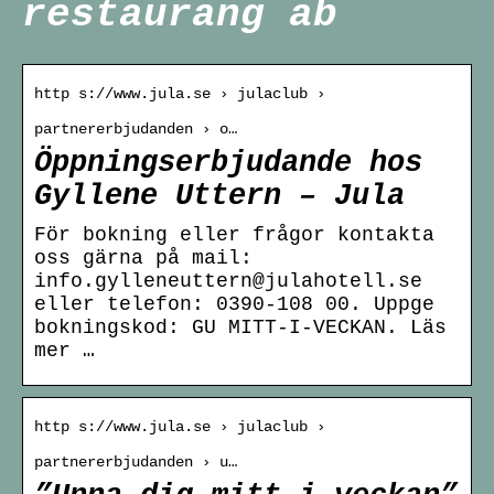
restaurang ab
http s://www.jula.se › julaclub ›
partnererbjudanden › o…
Öppningserbjudande hos
Gyllene Uttern – Jula
För bokning eller frågor kontakta
oss gärna på mail:
info.gylleneuttern@julahotell.se
eller telefon: 0390-108 00. Uppge
bokningskod: GU MITT-I-VECKAN. Läs
mer …
http s://www.jula.se › julaclub ›
partnererbjudanden › u…