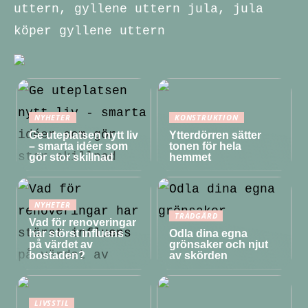
uttern, gyllene uttern jula, jula
köper gyllene uttern
NYHETER
KONSTRUKTION
Ge uteplatsen nytt liv
Ytterdörren sätter
– smarta idéer som
tonen för hela
gör stor skillnad
hemmet
NYHETER
TRÄDGÅRD
Vad för renoveringar
har störst influens
Odla dina egna
på värdet av
grönsaker och njut
bostaden?
av skörden
LIVSSTIL