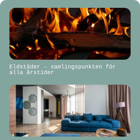
Eldstäder – samlingspunkten för
alla årstider