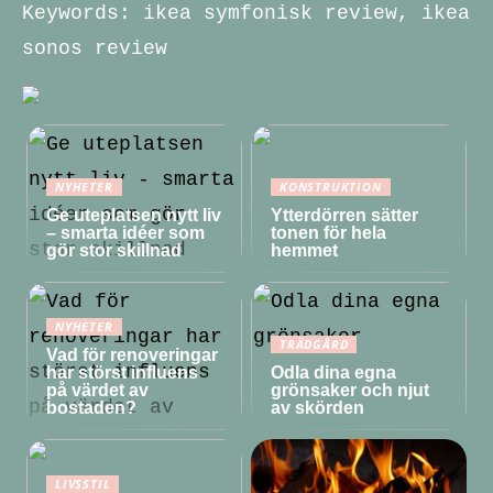
Keywords: ikea symfonisk review, ikea
sonos review
NYHETER
KONSTRUKTION
Ge uteplatsen nytt liv
Ytterdörren sätter
– smarta idéer som
tonen för hela
gör stor skillnad
hemmet
NYHETER
TRÄDGÅRD
Vad för renoveringar
har störst influens
Odla dina egna
på värdet av
grönsaker och njut
bostaden?
av skörden
LIVSSTIL