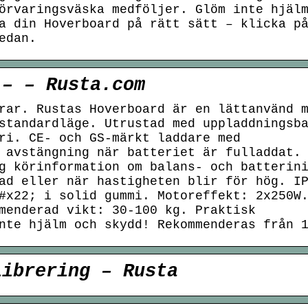
örvaringsväska medföljer. Glöm inte hjäl
a din Hoverboard på rätt sätt – klicka p
edan.
 – – Rusta.com
rar. Rustas Hoverboard är en lättanvänd 
standardläge. Utrustad med uppladdningsb
ri. CE- och GS-märkt laddare med
 avstängning när batteriet är fulladdat.
g körinformation om balans- och batterin
ad eller när hastigheten blir för hög. I
#x22; i solid gummi. Motoreffekt: 2x250W
menderad vikt: 30-100 kg. Praktisk
nte hjälm och skydd! Rekommenderas från 
librering – Rusta