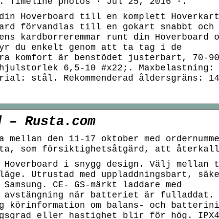
. Timeline photos · Jul 25, 2016 ·.
din Hoverboard till en komplett Hoverkar
ard förvandlas till en gokart snabbt och
ens kardborreremmar runt din Hoverboard 
yr du enkelt genom att ta tag i de
ra komfort är benstödet justerbart, 70-9
hjulstorlek 6,5-10 #x22;. Maxbelastning:
rial: stål. Rekommenderad åldersgräns: 1
d – Rusta.com
a mellan den 11-17 oktober med ordernumm
ta, som försiktighetsåtgärd, att återkal
 Hoverboard i snygg design. Välj mellan 
läge. Utrustad med uppladdningsbart, säk
 Samsung. CE- GS-märkt laddare med
 avstängning när batteriet är fulladdat.
g körinformation om balans- och batterin
gsgrad eller hastighet blir för hög. IPX