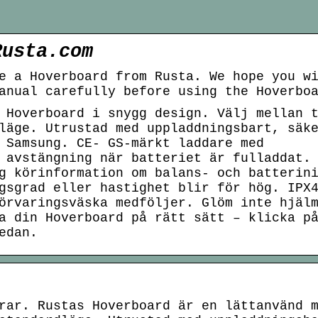
Rusta.com
e a Hoverboard from Rusta. We hope you w
anual carefully before using the Hoverbo
 Hoverboard i snygg design. Välj mellan 
läge. Utrustad med uppladdningsbart, säk
 Samsung. CE- GS-märkt laddare med
 avstängning när batteriet är fulladdat.
g körinformation om balans- och batterin
gsgrad eller hastighet blir för hög. IPX
örvaringsväska medföljer. Glöm inte hjäl
a din Hoverboard på rätt sätt – klicka p
edan.
rar. Rustas Hoverboard är en lättanvänd 