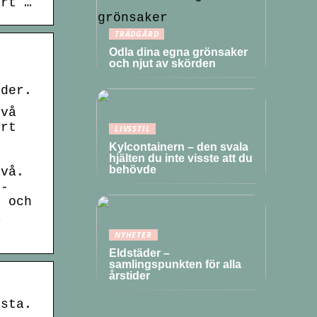
art …
TRÄDGÅRD
Odla dina egna grönsaker
och njut av skörden
nder.
två
ert
LIVSSTIL
Kylcontainern – den svala
hjälten du inte visste att du
behövde
ivå.
4-
m och
å
NYHETER
Eldstäder –
samlingspunkten för alla
årstider
usta.