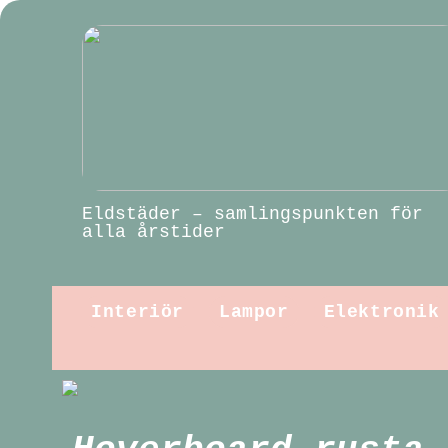
Eldstäder – samlingspunkten för
alla årstider
Interiör
Lampor
Elektronik