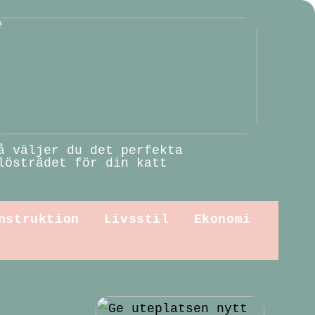
å väljer du det perfekta
lösträdet för din katt
nstruktion
Livsstil
Ekonomi