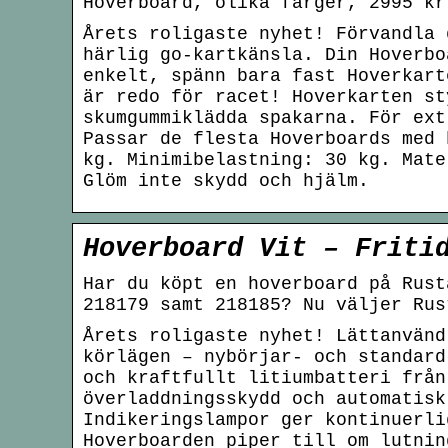
Hoverboard, olika färger, 2995 kr
Årets roligaste nyhet! Förvandla 
härlig go-kartkänsla. Din Hoverbo
enkelt, spänn bara fast Hoverkart
är redo för racet! Hoverkarten st
skumgummiklädda spakarna. För ext
Passar de flesta Hoverboards med 
kg. Minimibelastning: 30 kg. Mate
Glöm inte skydd och hjälm.
Hoverboard Vit – Friti
Har du köpt en hoverboard på Rust
218179 samt 218185? Nu väljer Rus
Årets roligaste nyhet! Lättanvänd
körlägen – nybörjar- och standard
och kraftfullt litiumbatteri från
överladdningsskydd och automatisk
Indikeringslampor ger kontinuerli
Hoverboarden piper till om lutnin