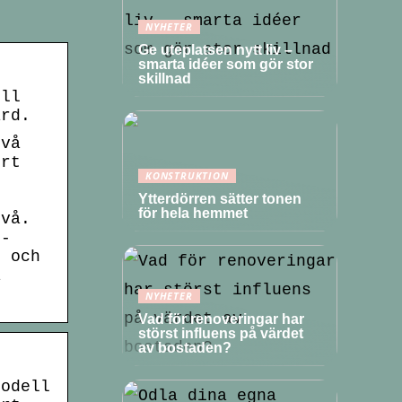
NYHETER
Ge uteplatsen nytt liv –
smarta idéer som gör stor
skillnad
ill
ard.
två
ert
KONSTRUKTION
Ytterdörren sätter tonen
för hela hemmet
ivå.
4-
m och
å
NYHETER
Vad för renoveringar har
störst influens på värdet
av bostaden?
modell