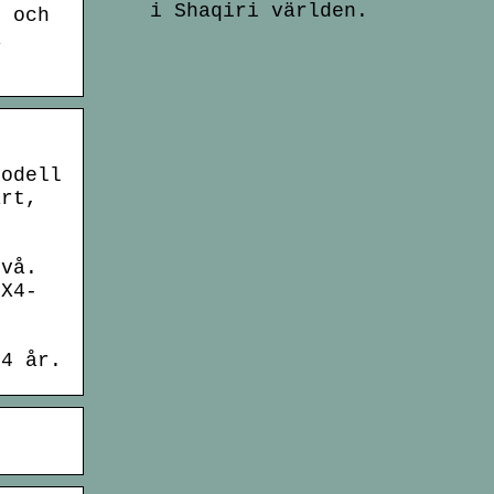
i Shaqiri världen.
m och
å
modell
art,
ivå.
PX4-
.
14 år.