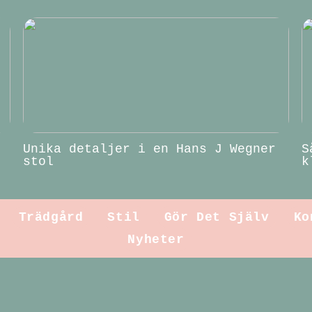
Unika detaljer i en Hans J Wegner
S
stol
k
Trädgård
Stil
Gör Det Själv
Ko
Nyheter