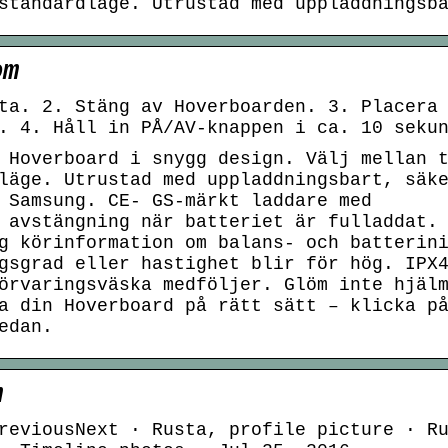
standardläge. Utrustad med uppladdningsb
om
ta. 2. Stäng av Hoverboarden. 3. Placera
. 4. Håll in PÅ/AV-knappen i ca. 10 seku
 Hoverboard i snygg design. Välj mellan 
läge. Utrustad med uppladdningsbart, säk
 Samsung. CE- GS-märkt laddare med
 avstängning när batteriet är fulladdat.
g körinformation om balans- och batterin
gsgrad eller hastighet blir för hög. IPX
örvaringsväska medföljer. Glöm inte hjäl
a din Hoverboard på rätt sätt – klicka p
edan.
m
reviousNext · Rusta, profile picture · R