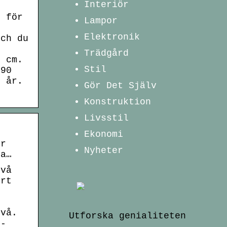
Interiör
t för
Lampor
Elektronik
och du
Trädgård
0 cm.
Stil
 90
4 år.
Gör Det Själv
Konstruktion
Livsstil
Ekonomi
er
Nyheter
la…
två
ert
ivå.
Utforska genialiteten
4-