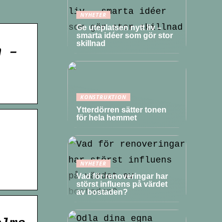
NYHETER
Ge uteplatsen nytt liv –
smarta idéer som gör stor
skillnad
n –
KONSTRUKTION
Ytterdörren sätter tonen
för hela hemmet
NYHETER
Vad för renoveringar har
störst influens på värdet
av bostaden?