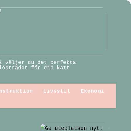
å väljer du det perfekta
lösträdet för din katt
nstruktion
Livsstil
Ekonomi