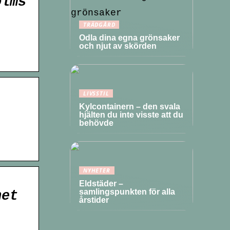
olms
TRÄDGÅRD
Odla dina egna grönsaker
och njut av skörden
LIVSSTIL
Kylcontainern – den svala
hjälten du inte visste att du
behövde
NYHETER
Eldstäder –
samlingspunkten för alla
net
årstider