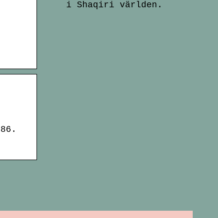
i Shaqiri världen.
986.
d