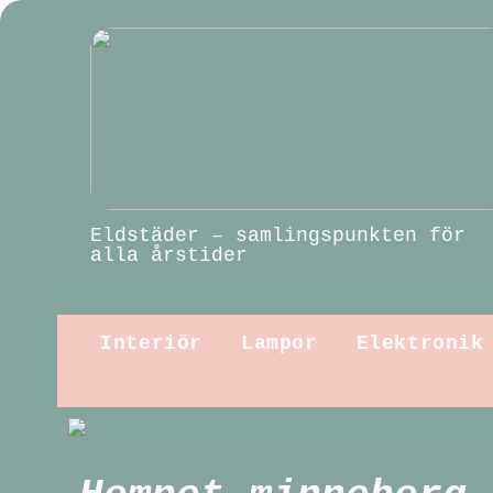
Eldstäder – samlingspunkten för
alla årstider
Interiör
Lampor
Elektronik