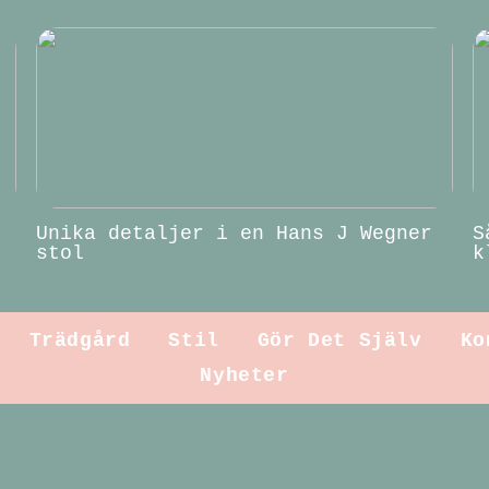
Unika detaljer i en Hans J Wegner
S
stol
k
Trädgård
Stil
Gör Det Själv
Ko
Nyheter