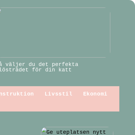
å väljer du det perfekta
lösträdet för din katt
nstruktion
Livsstil
Ekonomi