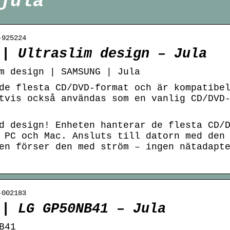
jula
-925224
 | Ultraslim design – Jula
m design | SAMSUNG | Jula
de flesta CD/DVD-format och är kompatibe
tvis också användas som en vanlig CD/DVD
d design! Enheten hanterar de flesta CD/
 PC och Mac. Ansluts till datorn med den
en förser den med ström – ingen nätadapt
-002183
 | LG GP50NB41 – Jula
B41