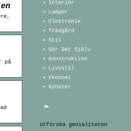
Interiör
ten
Lampor
are,
Elektronik
…
Trädgård
Stil
Gör Det Själv
Konstruktion
r på
Livsstil
Ekonomi
Nyheter
tad
Utforska genialiteten