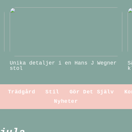
Unika detaljer i en Hans J Wegner
S
stol
k
Trädgård
Stil
Gör Det Själv
Ko
Nyheter