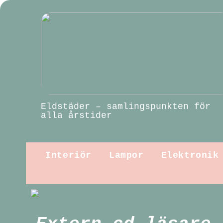
Eldstäder – samlingspunkten för
alla årstider
Interiör
Lampor
Elektronik