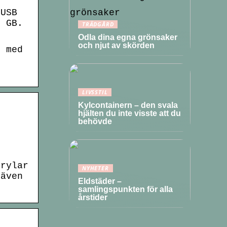
 USB
7 GB.
TRÄDGÅRD
Odla dina egna grönsaker
och njut av skörden
l med
-
LIVSSTIL
Kylcontainern – den svala
hjälten du inte visste att du
behövde
·
prylar
NYHETER
 även
Eldstäder –
samlingspunkten för alla
årstider