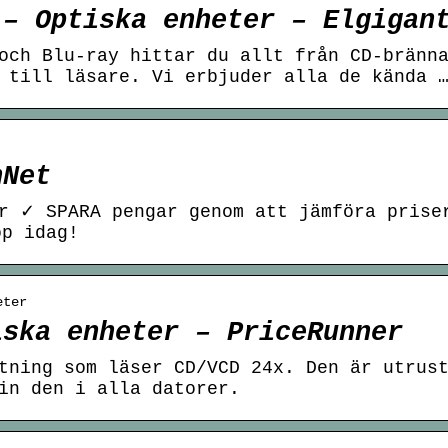
 – Optiska enheter – Elgigan
och Blu-ray hittar du allt från CD-bränn
 till läsare. Vi erbjuder alla de kända 
nNet
r ✓ SPARA pengar genom att jämföra prise
öp idag!
eter
iska enheter – PriceRunner
tning som läser CD/VCD 24x. Den är utrus
in den i alla datorer.