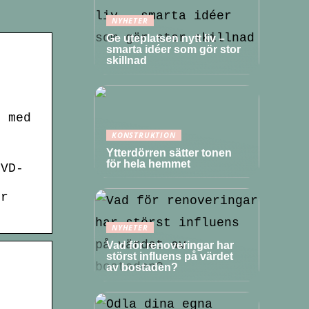
NYHETER
Ge uteplatsen nytt liv –
smarta idéer som gör stor
skillnad
l med
-
KONSTRUKTION
Ytterdörren sätter tonen
för hela hemmet
DVD-
er
NYHETER
Vad för renoveringar har
störst influens på värdet
av bostaden?