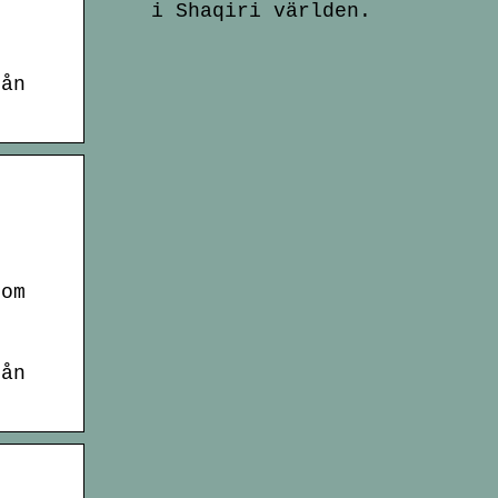
i Shaqiri världen.
rån
 om
rån