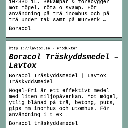
10/3BD 1L. Bekämpar & förebygger
mot mögel, röta o svamp. För
användning på trä inomhus och på
trä under tak samt på murverk …
Boracol
http s://lavtox.se › Produkter
Boracol Träskyddsmedel –
Lavtox
Boracol Träskyddsmedel | Lavtox
Träskyddsmedel
Mögel-Fri är ett effektivt medel
med liten miljöpåverkan. Mot mögel,
ytlig blånad på trä, betong, puts,
gips mm inomhus och utomhus. För
användning i t ex …
Boracol träskyddsmedel