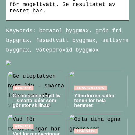
för mögeltvätt. Se resultatet av
testet här.
Keywords: boracol byggmax, grön-fri
byggmax, fasadtvätt byggmax, saltsyra
byggmax, väteperoxid byggmax
NYHETER
KONSTRUKTION
Ge uteplatsen nytt liv
Ytterdörren sätter
– smarta idéer som
tonen för hela
gör stor skillnad
hemmet
NYHETER
TRÄDGÅRD
Vad för renoveringar