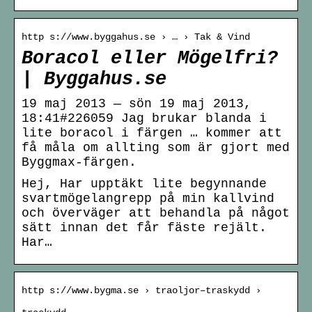
http s://www.byggahus.se › … › Tak & Vind
Boracol eller Mögelfri?
| Byggahus.se
19 maj 2013 — sön 19 maj 2013,
18:41#226059 Jag brukar blanda i
lite boracol i färgen … kommer att
få måla om allting som är gjort med
Byggmax-färgen.
Hej, Har upptäkt lite begynnande
svartmögelangrepp på min kallvind
och överväger att behandla på något
sätt innan det får fäste rejält.
Har…
http s://www.bygma.se › traoljor–traskydd ›