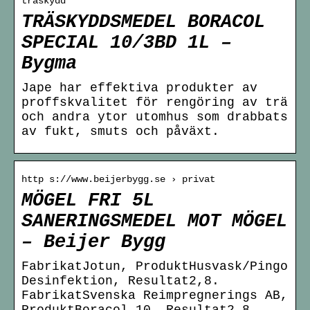
traskydd
TRÄSKYDDSMEDEL BORACOL
SPECIAL 10/3BD 1L –
Bygma
Jape har effektiva produkter av
proffskvalitet för rengöring av trä
och andra ytor utomhus som drabbats
av fukt, smuts och påväxt.
http s://www.beijerbygg.se › privat
MÖGEL FRI 5L
SANERINGSMEDEL MOT MÖGEL
– Beijer Bygg
FabrikatJotun, ProduktHusvask/Pingo
Desinfektion, Resultat2,8.
FabrikatSvenska Reimpregnerings AB,
ProduktBoracol 10, Resultat2,8 …