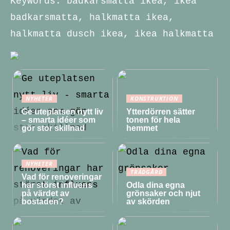
Keywords: badkarsmatta ikea, ikea
badkarsmatta, halkmatta ikea,
halkmatta dusch ikea, ikea halkmatta
NYHETER
KONSTRUKTION
Ge uteplatsen nytt liv
Ytterdörren sätter
– smarta idéer som
tonen för hela
gör stor skillnad
hemmet
NYHETER
TRÄDGÅRD
Vad för renoveringar
har störst influens
Odla dina egna
på värdet av
grönsaker och njut
bostaden?
av skörden