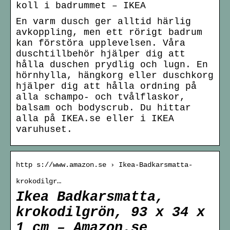
koll i badrummet – IKEA
En varm dusch ger alltid härlig
avkoppling, men ett rörigt badrum
kan förstöra upplevelsen. Våra
duschtillbehör hjälper dig att
hålla duschen prydlig och lugn. En
hörnhylla, hängkorg eller duschkorg
hjälper dig att hålla ordning på
alla schampo- och tvålflaskor,
balsam och bodyscrub. Du hittar
alla på IKEA.se eller i IKEA
varuhuset.
http s://www.amazon.se › Ikea-Badkarsmatta-
krokodilgr…
Ikea Badkarsmatta,
krokodilgrön, 93 x 34 x
1 cm – Amazon.se